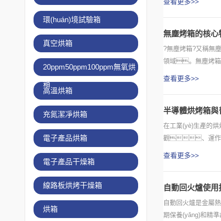
查看更多>>
環(huán)境試驗箱
無塵烤箱的核心
真空烘箱
?無塵烤箱?又稱無
領域。無塵烤箱?核
20ppm50ppm100ppm無氧烘
求。?控溫精準穩(
查看更多>>
箱
高溫烘箱
半導體烘烤箱與普
充氮潔凈烘箱
在工業(yè)生產
電子產品烘箱
觀、運作
心性能天差地別
查看更多>>
電子產品干燥箱
線路板烘烤干燥箱
自動回火爐使用技
自動回火爐是金屬熱處
烘箱
期保養(yǎng)